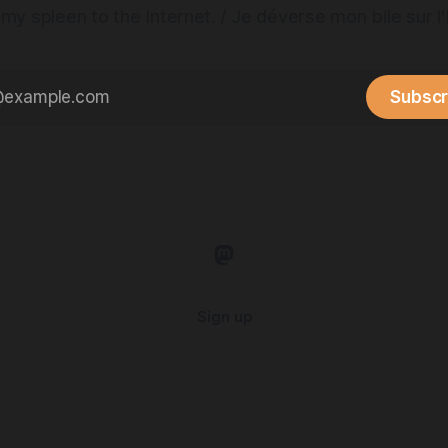
my spleen to the Internet. / Je déverse mon bile sur l'
Subscr
Sign up