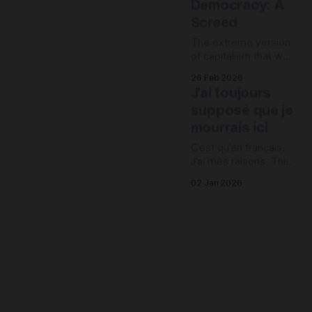
Democracy: A
d’aborder : le
Screed
paradoxe de
l’automatisation.
The extreme version
of capitalism that we
in the USA find
26 Feb 2026
ourselves under is not
J’ai toujours
compatible with
supposé que je
democracy. Le
mourrais ici
système capitaliste à
l’extrême dans lequel
C’est qu’en français.
on se retrouve ici aux
J’ai mes raisons. This
États-Unis, c’est juste
is in French only. I
pas compatible avec
02 Jan 2026
have my reasons.
la démocratie.