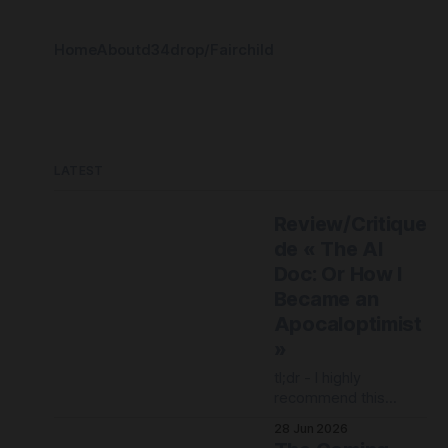
Home
About
d34drop/Fairchild
LATEST
Review/Critique
de « The AI
Doc: Or How I
Became an
Apocaloptimist
»
tl;dr - I highly
recommend this
documentary,
28 Jun 2026
especially to anyone